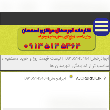
اجراذرخش|09135145464| - (1930)(New -
2022)
اجراذرخش|09135145464| | لیست قیمت روز و خرید مستقیم ،
مناسب تر از نمایندگی شهرستان ها
AJORBRICK.IR
اجراذرخش|09135145464|
اجراذرخش|09135145464|