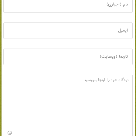
نام (اجباری)
ایمیل
تارنما (وبسایت)