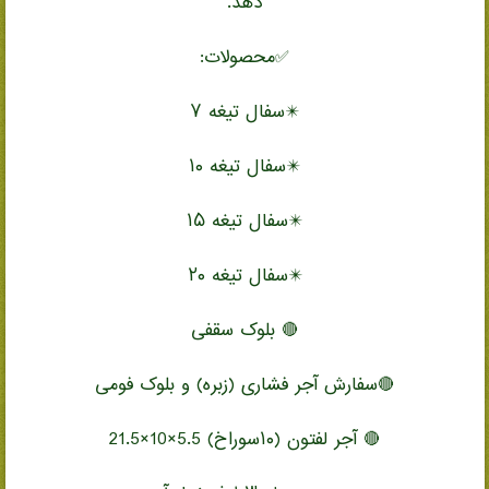
دهد.
✅محصولات:
✴️سفال تیغه ۷
✴️سفال تیغه ۱۰
✴️سفال تیغه ۱۵
✴️سفال تیغه ۲۰
🔴 بلوک سقفی
🔴سفارش آجر فشاری (زبره) و بلوک فومی
🔴 آجر لفتون (۱۰سوراخ) 5.5×10×21.5