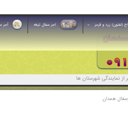
خ (لفتون) زرد و قرمز
اجر سفال تیغه
آجر س
از نمایندگی شهرستان ها
سفال همدان