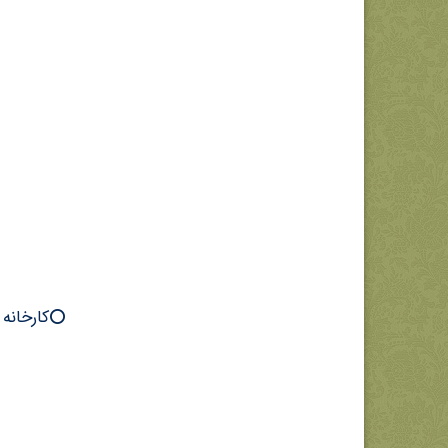
⭕️کارخانه