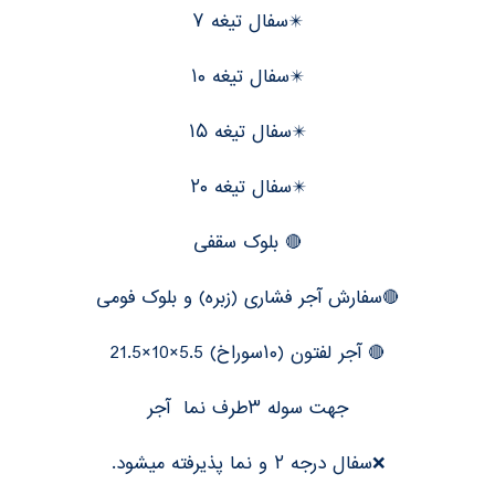
✴️سفال تیغه ۷
✴️سفال تیغه ۱۰
✴️سفال تیغه ۱۵
✴️سفال تیغه ۲۰
🔴 بلوک سقفی
🔴سفارش آجر فشاری (زبره) و بلوک فومی
🔴 آجر لفتون (۱۰سوراخ) 5.5×10×21.5
جهت سوله ۳طرف نما آجر
❌سفال درجه ۲ و نما پذیرفته میشود.