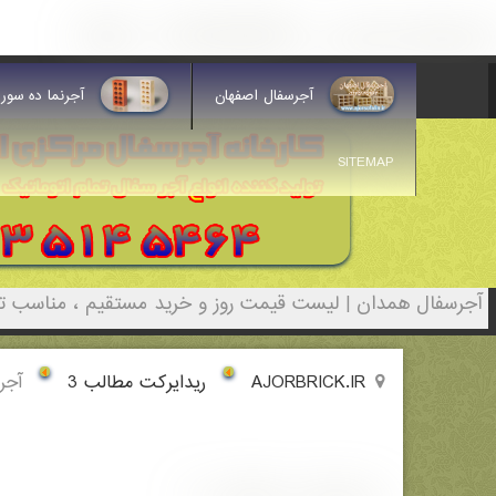
آجرسفال همدان - (2956)(New - 2022)
آجرسفال اصفهان
آجرنما ده سورا
SITEMAP
آجرسفال همدان | لیست قیمت روز و خرید مستقیم ، مناسب تر 
AJORBRICK.IR
ریدایرکت مطالب 3
آجر