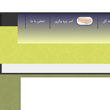
ه گل
آجر زبره وگری
تماس با ما