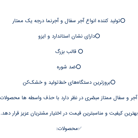
⭕️تولید کننده انواع آجر سفال و آجرنما درجه یک ممتار
⭕️دارای نشان استاندارد و ایزو
⭕️ قالب بزرگ
⭕️ضد شوره
⭕️بروزترین دستگاه‌های خط‌تولید و خشک‌کن
 آجر و سفال ممتاز مبصّری در نظر دارد با حذف واسطه ها محصولات خ
بهترین کیفیت و مناسبترین قیمت در اختیار مشتریان عزیز قرار دهد.
✅محصولات: