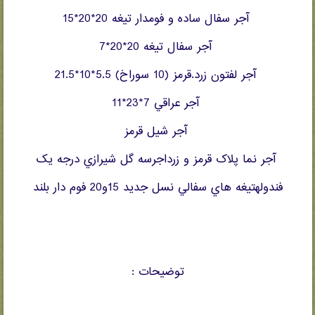
آجر سفال ساده و فومدار تيغه 20*20*15
آجر سفال تيغه 20*20*7
آجر لفتون زرد.قرمز (10 سوراخ) 5.5*10*21.5
آجر عراقي 7*23*11
آجر شيل قرمز
آجر نما پلاک قرمز و زرداجرسه گل شيرازي درجه يک
فندولهتيغه هاي سفالي نسل جديد 15و20 فوم دار بلند
توضيحات :