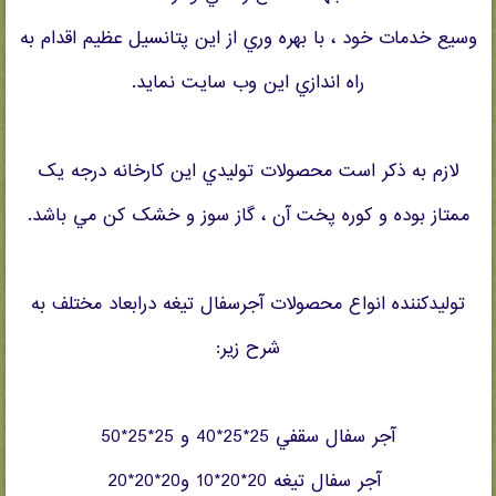
وسيع خدمات خود ، با بهره وري از اين پتانسيل عظيم اقدام به
راه اندازي اين وب سايت نمايد.
لازم به ذکر است محصولات توليدي اين کارخانه درجه يک
ممتاز بوده و کوره پخت آن ، گاز سوز و خشک کن مي باشد.
توليدکننده انواع محصولات آجرسفال تيغه درابعاد مختلف به
شرح زير:
آجر سفال سقفي 25*25*40 و 25*25*50
آجر سفال تيغه 20*20*10 و20*20*20